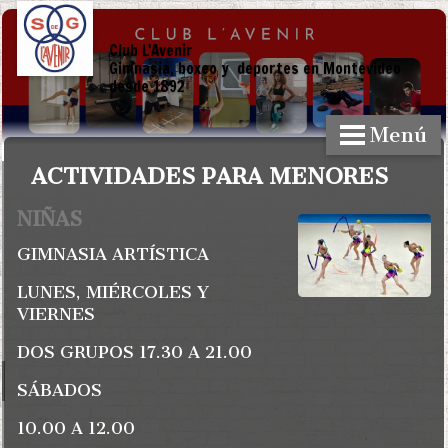
Club L'Avenir
Gimnasia, boxeo y deportes en Montevideo
desde 1892
Menú
ACTIVIDADES PARA MENORES
NIÑAS
GIMNASIA ARTÍSTICA
LUNES, MIÉRCOLES Y
VIERNES
DOS GRUPOS 17.30 A 21.00
SÁ
BADOS
10.00 A 12.00